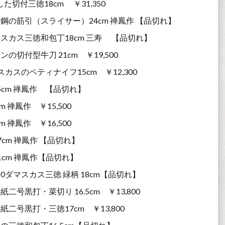
切付三徳18cm ￥31,350
の筋引（スライサー）24cm 禅鳳作 【品切れ】
カス三徳和包丁18cm 三寿ゞ 【品切れ】
付型牛刀 21cm ￥19,500
スのペティナイフ15cm ￥12,300
5cm 禅鳳作 【品切れ】
禅鳳作 ￥15,500
禅鳳作 ￥16,500
m 禅鳳作 【品切れ】
cm 禅鳳作【品切れ】
ダマスカス三徳 緑柄 18cm【品切れ】
黒打・菜切り 16.5cm ￥13,800
号黒打・三徳17cm ￥13,800