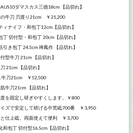
S10ダマスカス三徳18cm 【品切れ】
 刃渡り21cm ￥21,200
ティナイフ・和包丁12cm【品切れ】
丁 切付型・和包丁 20cm【品切れ】
き包丁 24.5cm 禅鳳作 【品切れ】
牛刀 21cm 【品切れ】
21cm 【品切れ】
21cm ￥52,500
牛刀21cm 【品切れ】
度を固定し研ぎやすくします。￥800
ズで安定して研げる中荒砥700番 ￥3,950
仕上砥、両面使えて便利 ￥3,700
和包丁 切付型16.5cm【品切れ】