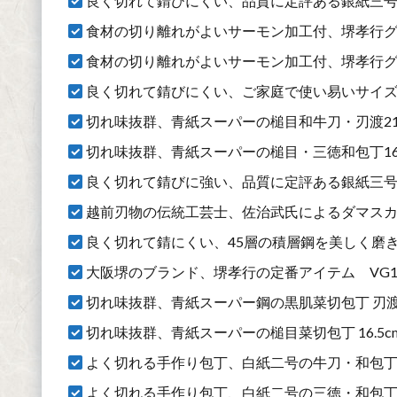
良く切れて錆びにくい、品質に定評ある銀紙三号の
食材の切り離れがよいサーモン加工付、堺孝行グランド
食材の切り離れがよいサーモン加工付、堺孝行グランド
良く切れて錆びにくい、ご家庭で使い易いサイズの
切れ味抜群、青紙スーパーの槌目和牛刀・刃渡21
切れ味抜群、青紙スーパーの槌目・三徳和包丁16.
良く切れて錆びに強い、品質に定評ある銀紙三号
越前刃物の伝統工芸士、佐治武氏によるダマスカス
良く切れて錆にくい、45層の積層鋼を美しく磨き上
大阪堺のブランド、堺孝行の定番アイテム VG10ダ
切れ味抜群、青紙スーパー鋼の黒肌菜切包丁 刃渡り
切れ味抜群、青紙スーパーの槌目菜切包丁 16.5c
よく切れる手作り包丁、白紙二号の牛刀・和包丁 
よく切れる手作り包丁、白紙二号の三徳・和包丁