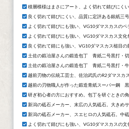
積層模様はまさにアート、よく切れて錆びにくいAU
良く切れて錆びにくい、品質に定評ある銀紙三号の牛刀
よく切れて錆びにも強い、VG10ダマスカスのペ
よく切れて錆びにも強い、VG10ダマスカス文化包
良く切れて錆にも強い、VG10ダマスカス槌目の筋引
土佐の鍛冶屋さんの鍛造包丁 青紙二号黒打・切付型
土佐の鍛冶屋さんの鍛造包丁 青紙二号黒打・牛刀 
越前刃物の伝統工芸士、佐治武氏のR2ダマスカス牛刀
越前の刃物職人が作った鍛造青紙スーパー鋼 黒肌
研ぎ初心者の方におすすめ。包丁を研ぐときの角
新潟の砥石メーカー、末広の人気砥石。大きめサイ
新潟の砥石メーカー、スエヒロの人気砥石。中砥と
よく切れて錆びにも強い、VG10ダマスカスの文化