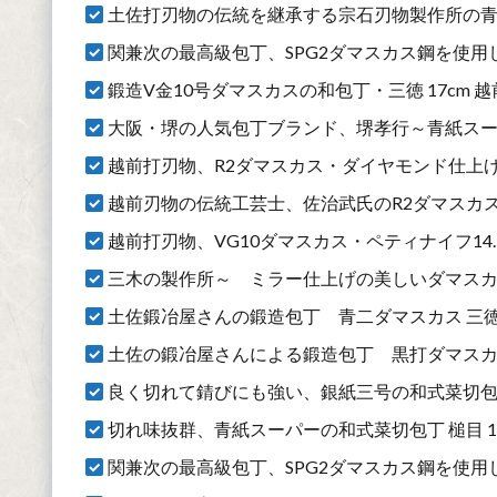
土佐打刃物の伝統を継承する宗石刃物製作所の青紙二
関兼次の最高級包丁、SPG2ダマスカス鋼を使用した切
鍛造V金10号ダマスカスの和包丁・三徳 17cm 越前
大阪・堺の人気包丁ブランド、堺孝行～青紙スーパ
越前打刃物、R2ダマスカス・ダイヤモンド仕上げ三
越前刃物の伝統工芸士、佐治武氏のR2ダマスカス三
越前打刃物、VG10ダマスカス・ペティナイフ14.
三木の製作所～ ミラー仕上げの美しいダマスカス
土佐鍛冶屋さんの鍛造包丁 青二ダマスカス 三徳 1
土佐の鍛冶屋さんによる鍛造包丁 黒打ダマスカス
良く切れて錆びにも強い、銀紙三号の和式菜切包丁1
切れ味抜群、青紙スーパーの和式菜切包丁 槌目 16
関兼次の最高級包丁、SPG2ダマスカス鋼を使用し