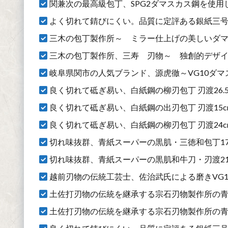
関兼次の最高級包丁、SPG2ダマスカス鋼を使用した
よく切れて錆びにくい。品質に定評ある銀紙三号鋼
三木の包丁製作所～ ミラー仕上げの美しいダマス
三木の包丁製作所、三寿ゞ刃物～ 独創的デザインの切
岐阜県関市の人気ブランド、源虎徹～VG10ダマスカ
良く切れて砥ぎ易い、白紙鋼の柳刃包丁 刃渡26.
良く切れて砥ぎ易い、白紙鋼の出刃包丁 刃渡15cm 
良く切れて砥ぎ易い、白紙鋼の柳刃包丁 刃渡24cm 
切れ味抜群、青紙スーパーの黒肌・三徳和包丁17c
切れ味抜群、青紙スーパーの黒肌和牛刀・刃渡21
越前刃物の伝統工芸士、佐治武氏による磨きVG10
土佐打刃物の伝統を継承する宗石刃物製作所の青紙二号
土佐打刃物の伝統を継承する宗石刃物製作所の青紙二