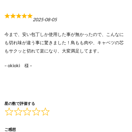
2025-08-05
R
a
今まで、安い包丁しか使用した事が無かったので、こんなに
t
も切れ味が違う事に驚きました！鳥もも肉や、キャベツの芯
e
もサクッと切れて楽になり、大変満足してます。
d
5
– okioki 様 –
.
0
o
u
t
星の数で評価する
o
f
5
ご感想