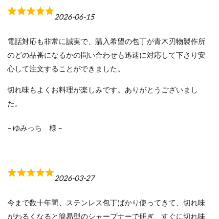
2026-06-15
R
a
電話対応も非常に誠実で、購入希望の包丁が青木刃物製作所
t
のどの品番になるかの問い合わせも迅速に対応して下さり安
e
心して注文することができました。
d
5
切れ味もよくお料理が楽しみです。ありがとうございまし
.
た。
0
o
– ゆみっち 様 –
u
t
o
2026-03-27
R
f
a
5
今まで数十年間、ステンレス包丁ばかり使ってきて、切れ味
t
がわるくなると簡易型のシャープナーで研ぎ、すぐに切れ味