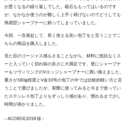
e
が悪くなるの繰り返しでした。砥石ももってはいるのです
d
が、なかなか使うのが難しく上手く研げないのでどうしても
5
簡易型シャープナーに頼ってしまっていました。
.
0
今回、一念発起して、長く使える良い包丁をと言うことでこ
o
ちらの商品を購入しました。
u
見た目のゴージャス感もさることながら、材料に抵抗なくス
t
ーと入っていく切れ味の良さに大満足です。更にシャープナ
o
ーもツヴィリングのVエッジシャープナーに買い換えました。
f
重さが180g程度とV金10号の包丁の中では比較的軽い方と言
5
うことで選びましたが、実際に使ってみると今まで使ってい
たステンレス包丁よりもずっしり感があり、慣れるまで少し
時間が掛かりました。
– ACORDE2018 様 –