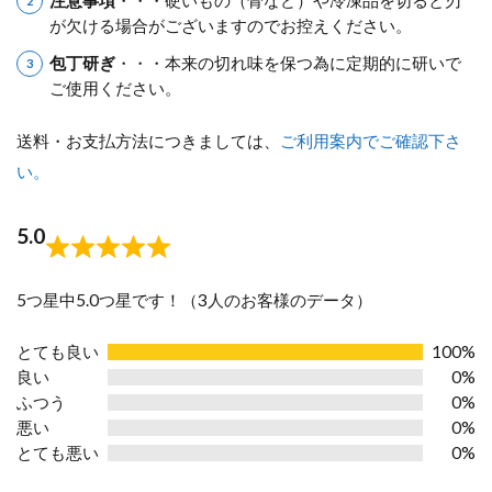
が欠ける場合がございますのでお控えください。
包丁研ぎ
・・・本来の切れ味を保つ為に定期的に研いで
ご使用ください。
送料・お支払方法につきましては、
ご利用案内でご確認下さ
い。
5.0
Rated
5.0
5つ星中5.0つ星です！（3人のお客様のデータ）
out
とても良い
100%
of
良い
0%
5
ふつう
0%
悪い
0%
とても悪い
0%