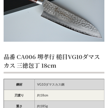
品番 CA006 堺孝行 槌目VG10ダマス
カス 三徳包丁 18cm
鋼材
VG10ダマスカス鋼
刃渡り
約18cm
重さ
約185g