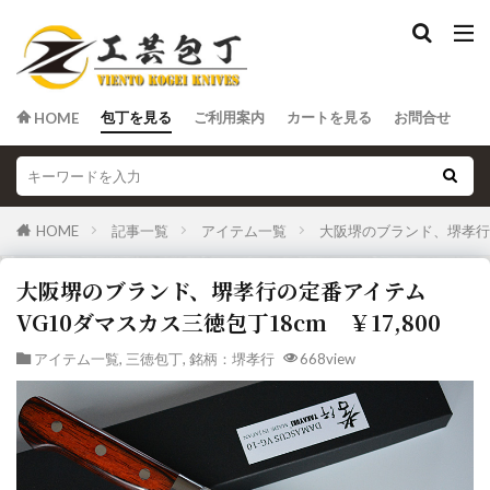
包丁を見る
ご利用案内
カートを見る
お問合せ
HOME
HOME
記事一覧
アイテム一覧
大阪堺のブランド、堺孝行の
大阪堺のブランド、堺孝行の定番アイテム
VG10ダマスカス三徳包丁18cm ￥17,800
アイテム一覧
,
三徳包丁
,
銘柄：堺孝行
668view