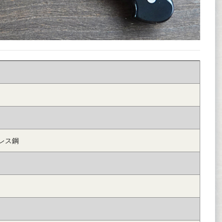
）
レス鋼