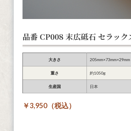
品番 CP008 末広砥石 セラックス
大きさ
205mm×73mm×29mm
重さ
約1050g
生産国
日本
￥3,950（税込）