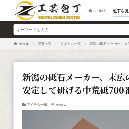
HOME
包丁を見
HOME
記事一覧
アイテム一覧
新潟の砥石メーカー、末広
新潟の砥石メーカー、末広
安定して研げる中荒砥700番
アイテム一覧
70view