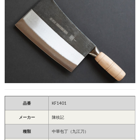
品番
KF1401
メーカー
陳枝記
種類
中華包丁（九江刀）