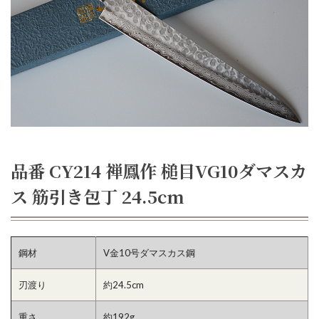
品番 CY214 禅鳳作 槌目VG10ダマスカ
ス 筋引き包丁 24.5cm
鋼材
V金10号ダマスカス鋼
刃渡り
約24.5cm
重さ
約192g