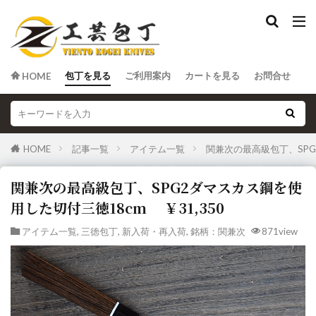
包丁を見る
ご利用案内
カートを見る
お問合せ
HOME
HOME
記事一覧
アイテム一覧
関兼次の最高級包丁、SPG
関兼次の最高級包丁、SPG2ダマスカス鋼を使
用した切付三徳18cm ￥31,350
アイテム一覧
,
三徳包丁
,
新入荷・再入荷
,
銘柄：関兼次
871view