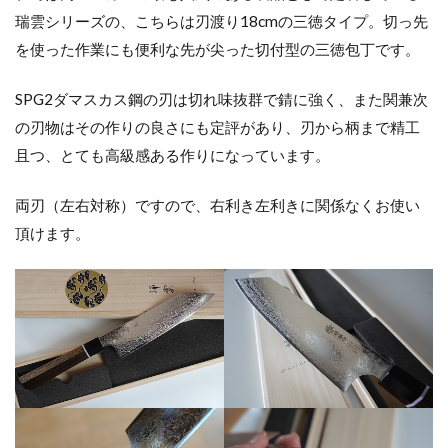
瑞雲シリーズの、こちらは刃渡り18cmの三徳タイプ。切っ先
を使った作業にも便利な先が尖った切付型の三徳包丁です。
SPG2ダマスカス鋼の刃は切れ味抜群で錆に強く、また関兼次
の刃物はその作りの良さにも定評があり、刃から柄まで精工
且つ、とても高級感ある作りになっています。
両刃（左右対称）ですので、右利き左利きに関係なくお使い
頂けます。