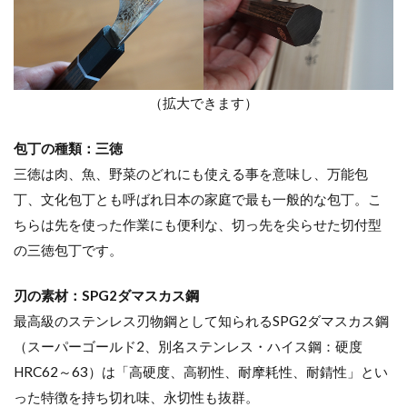
（拡大できます）
包丁の種類：三徳
三徳は肉、魚、野菜のどれにも使える事を意味し、万能包
丁、文化包丁とも呼ばれ日本の家庭で最も一般的な包丁。こ
ちらは先を使った作業にも便利な、切っ先を尖らせた切付型
の三徳包丁です。
刃の素材：SPG2ダマスカス鋼
最高級のステンレス刃物鋼として知られるSPG2ダマスカス鋼
（スーパーゴールド2、別名ステンレス・ハイス鋼：硬度
HRC62～63）は「高硬度、高靭性、耐摩耗性、耐錆性」とい
った特徴を持ち切れ味、永切性も抜群。