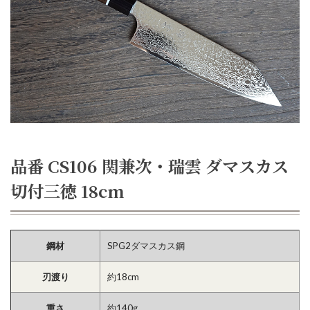
品番 CS106 関兼次・瑞雲 ダマスカス
切付三徳 18cm
鋼材
SPG2ダマスカス鋼
刃渡り
約18cm
重さ
約140g