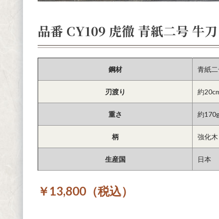
品番 CY109 虎徹 青紙二号 牛刀
鋼材
青紙二
刃渡り
約20c
重さ
約170
柄
強化木
生産国
日本
￥13,800（税込）