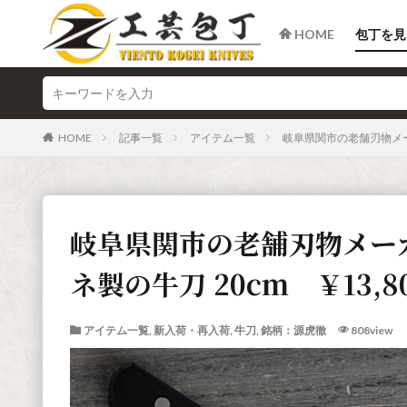
HOME
包丁を見
HOME
記事一覧
アイテム一覧
岐阜県関市の老舗刃物メー
岐阜県関市の老舗刃物メー
ネ製の牛刀 20cm ￥13,8
アイテム一覧
,
新入荷・再入荷
,
牛刀
,
銘柄：源虎徹
808view