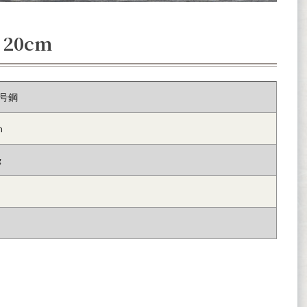
 20cm
号鋼
m
g